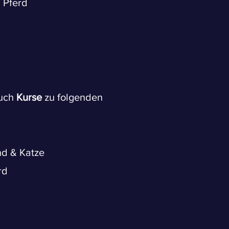
 Pferd
auch
Kurse
zu folgenden
nd & Katze
rd
d
d